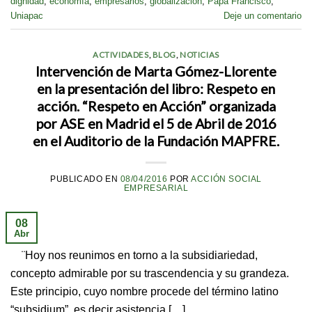
dignidad
,
economía
,
empresarios
,
globalización
,
Papa Francisco
,
Uniapac
Deje un comentario
ACTIVIDADES
,
BLOG
,
NOTICIAS
Intervención de Marta Gómez-Llorente
en la presentación del libro: Respeto en
acción. “Respeto en Acción” organizada
por ASE en Madrid el 5 de Abril de 2016
en el Auditorio de la Fundación MAPFRE.
PUBLICADO EN
08/04/2016
POR
ACCIÓN SOCIAL
EMPRESARIAL
08
Abr
¨Hoy nos reunimos en torno a la subsidiariedad,
concepto admirable por su trascendencia y su grandeza.
Este principio, cuyo nombre procede del término latino
“subsidium”, es decir asistencia […]