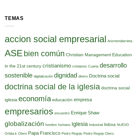
TEMAS
accion social empresarial
Arizmendiarrieta
ASE
bien común
Christian Management Education
desarrollo
cristianismo
in the 21st century
cristianos
Cuarta
sostenible
dignidad
Doctrina social
digitalización
dinero
doctrina social de la iglesia
doctrina social
economía
empresa
iglesia
educación
empresarios
Enrique Shaw
encuentro
globalización
Iglesia
lisboa
hombre
humano
Industrial
NUEVO
Papa Francisco
Orbita.k
Otero
Pedro Regojo
Pedro Regojo Otero