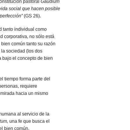
constitución pastoral
Gaudium
vida social que hacen posible
 perfección”
(GS 26).
d tanto individual como
d corporativa, no sólo está
l bien común tanto su razón
 la sociedad (los dos
 bajo el concepto de bien
el tiempo forma parte del
personas, requiere
a mirada hacia un mismo
 humana al servicio de la
tum,
una fe que busca el
del bien común.