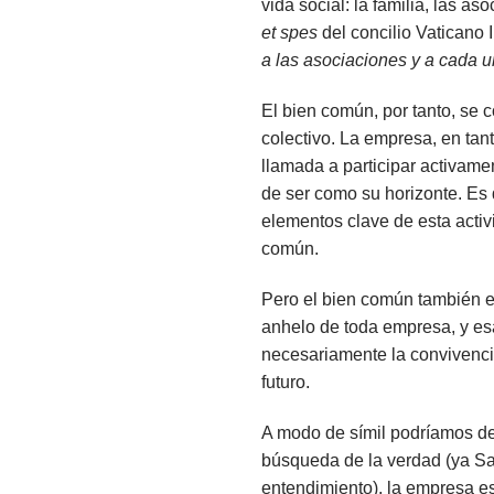
vida social: la familia, las a
et spes
del concilio Vaticano 
a las asociaciones y a cada u
El bien común, por tanto, se c
colectivo. La empresa, en tant
llamada a participar activame
de ser como su horizonte. Es 
elementos clave de esta acti
común.
Pero el bien común también es
anhelo de toda empresa, y esa
necesariamente la convivenci
futuro.
A modo de símil podríamos deci
búsqueda de la verdad (ya S
entendimiento), la empresa es