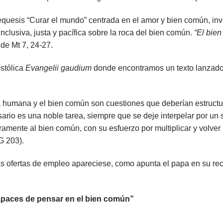
equesis “Curar el mundo” centrada en el
amor y bien común
, in
nclusiva, justa y pacífica sobre la roca del bien común.
“El bie
 de Mt 7, 24-27.
ostólica
Evangelii gaudium
donde encontramos un texto lanzado
 humana y el bien común son cuestiones que deberían estructur
rio es una noble tarea, siempre que se deje interpelar por un 
eramente al bien común, con su esfuerzo por multiplicar y volve
G 203).
ras ofertas de empleo apareciese, como apunta el papa en su re
apaces de pensar en el bien común”