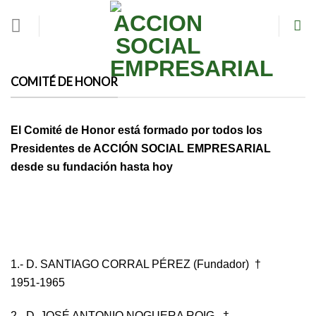
Skip
to
content
COMITÉ DE HONOR
El Comité de Honor está formado por todos los
Presidentes de ACCIÓN SOCIAL EMPRESARIAL
desde su fundación hasta hoy
1.- D. SANTIAGO CORRAL PÉREZ (Fundador) †
1951-1965
2.- D. JOSÉ ANTONIO NOGUERA ROIG †