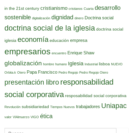
desarrollo
cristianismo
in the 21st century
cristianos
Cuarta
sostenible
dignidad
Doctrina social
digitalización
dinero
doctrina social de la iglesia
doctrina social
economía
empresa
iglesia
educación
empresarios
Enrique Shaw
encuentro
globalización
Iglesia
lisboa
hombre
humano
Industrial
NUEVO
Papa Francisco
Orbita.k
Otero
Pedro Regojo
Pedro Regojo Otero
responsabilidad
presentación libro
social corporativa
resposabilidad social corporativa
Uniapac
trabajadores
subsidiariedad
Revolución
Tiempos Nuevos
ética
valor
VIAlmuerzo
VIGO