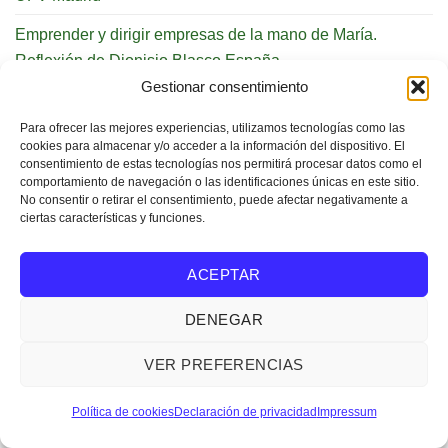
Emprender y dirigir empresas de la mano de María.
Reflexión de Dionisio Blasco España
Gestionar consentimiento
Convenio de colaboración ASE-UFV
Para ofrecer las mejores experiencias, utilizamos tecnologías como las
Acto de presentación de Acción Social Empresarial-ASE
cookies para almacenar y/o acceder a la información del dispositivo. El
en la Archidiócesis de Barcelona_4 de mayo
consentimiento de estas tecnologías nos permitirá procesar datos como el
comportamiento de navegación o las identificaciones únicas en este sitio.
No consentir o retirar el consentimiento, puede afectar negativamente a
XIX Almuerzo «Empresa, Fe y Valores»: Dña. María Luisa
ciertas características y funciones.
Jordá Castro
El empresario en clave de Resurrección. Reflexión de
ACEPTAR
Dionisio Blasco España
DENEGAR
Negocios con Alma: Encuentro ASE de empresarios y
directivos en Vigo
VER PREFERENCIAS
Convenio de colaboración ASE-HWAW España
Política de cookies
Declaración de privacidad
Impressum