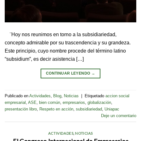
¨Hoy nos reunimos en torno a la subsidiariedad,
concepto admirable por su trascendencia y su grandeza.
Este principio, cuyo nombre procede del término latino
“subsidium”, es decir asistencia […]
CONTINUAR LEYENDO
→
Publicado en
Actividades
,
Blog
,
Noticias
|
Etiquetado
accion social
empresarial
,
ASE
,
bien común
,
empresarios
,
globalización
,
presentación libro
,
Respeto en acción
,
subsidiariedad
,
Uniapac
Deje un comentario
ACTIVIDADES
,
NOTICIAS
El Congreso Internacional de Empresarios