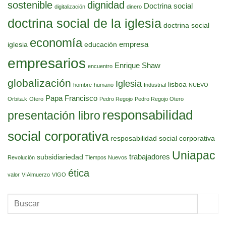
sostenible
dignidad
Doctrina social
digitalización
dinero
doctrina social de la iglesia
doctrina social
economía
empresa
iglesia
educación
empresarios
Enrique Shaw
encuentro
globalización
Iglesia
lisboa
hombre
humano
Industrial
NUEVO
Papa Francisco
Orbita.k
Otero
Pedro Regojo
Pedro Regojo Otero
responsabilidad
presentación libro
social corporativa
resposabilidad social corporativa
Uniapac
trabajadores
subsidiariedad
Revolución
Tiempos Nuevos
ética
valor
VIAlmuerzo
VIGO