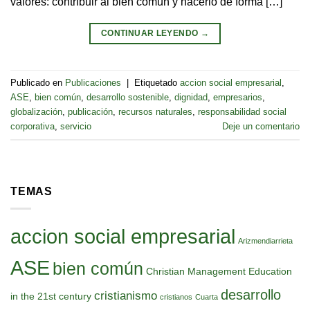
valores: contribuir al bien común y hacerlo de forma […]
CONTINUAR LEYENDO
→
Publicado en
Publicaciones
|
Etiquetado
accion social empresarial
,
ASE
,
bien común
,
desarrollo sostenible
,
dignidad
,
empresarios
,
globalización
,
publicación
,
recursos naturales
,
responsabilidad social
corporativa
,
servicio
Deje un comentario
TEMAS
accion social empresarial
Arizmendiarrieta
ASE
bien común
Christian Management Education
desarrollo
cristianismo
in the 21st century
cristianos
Cuarta