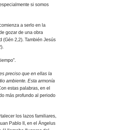
 especialmente si somos
comienza a serlo en la
de gozar de una obra
ud (Gén 2,2). También Jesús
).
tiempo”.
s preciso que en ellas la
dio ambiente. Esta armonía
Con estas palabras, en el
tido más profundo al periodo
alecer los lazos familiares,
uan Pablo II, en el
Ángelus