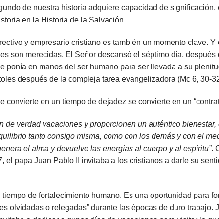
undo de nuestra historia adquiere capacidad de significación,
storia en la Historia de la Salvación.
irectivo y empresario cristiano es también un momento clave. Y 
es son merecidas. El Señor descansó el séptimo día, después 
ue ponía en manos del ser humano para ser llevada a su plenit
toles después de la compleja tarea evangelizadora (Mc 6, 30-32
se convierte en un tiempo de dejadez se convierte en un “contra
 de verdad vacaciones y proporcionen un auténtico bienestar, e
uilibrio tanto consigo misma, como con los demás y con el me
egenera el alma y devuelve las energías al cuerpo y al espíritu”
. 
7
, el papa Juan Pablo II invitaba a los cristianos a darle su sen
tiempo de fortalecimiento humano. Es una oportunidad para fort
es olvidadas o relegadas” durante las épocas de duro trabajo. J