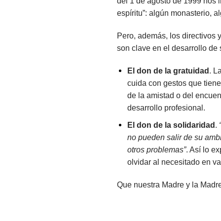
del 1 de agosto de 1999
nos i
espíritu”: algún monasterio, al
Pero, además, los directivos 
son clave en el desarrollo de
El don de la gratuidad
. L
cuida con gestos que tien
de la amistad o del encuen
desarrollo profesional.
El don de la solidaridad
.
no pueden salir de su ambie
otros problemas”
. Así lo e
olvidar al necesitado en v
Que nuestra Madre y la Madre 