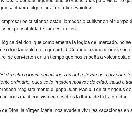
nvitaba a dedicar algunos días de vacaciones para visitar lo qu
gún santuario, algún lugar de retiro espiritual.
y empresarios cristianos están llamados a cultivar en el tiemp
 sus responsabilidades profesionales:
a lógica del don, que complementa la lógica del mercado, no se
en su fundamento en la gratuidad. Cuando las vacaciones son un
tro, se convierten en un tiempo que nos enseña a volcar esta 
“El derecho a tomar vacaciones no debe llevarnos a olvidar a lo
nte ordinario, pues se lo impiden motivos de edad, salud o trab
xpresaba magistralmente el papa Juan Pablo II en el Ángelus del
acaciones mantiene viva en nosotros la llama de la fraternidad.
de Dios, la Virgen María, nos ayude a vivir las vacaciones en s