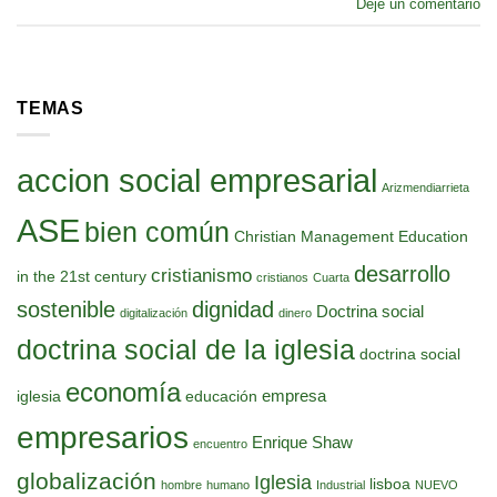
Deje un comentario
TEMAS
accion social empresarial
Arizmendiarrieta
ASE
bien común
Christian Management Education
desarrollo
cristianismo
in the 21st century
cristianos
Cuarta
sostenible
dignidad
Doctrina social
digitalización
dinero
doctrina social de la iglesia
doctrina social
economía
empresa
iglesia
educación
empresarios
Enrique Shaw
encuentro
globalización
Iglesia
lisboa
hombre
humano
Industrial
NUEVO