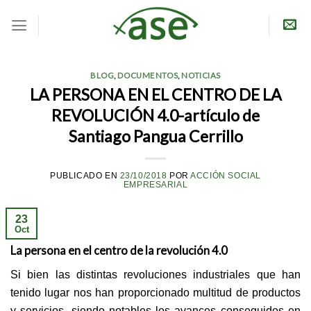
Skip
to
content
BLOG
,
DOCUMENTOS
,
NOTICIAS
LA PERSONA EN EL CENTRO DE LA
REVOLUCIÓN 4.0-artículo de
Santiago Pangua Cerrillo
PUBLICADO EN
23/10/2018
POR
ACCIÓN SOCIAL
EMPRESARIAL
23
Oct
La persona en el centro de la revolución 4.0
Si bien las distintas revoluciones industriales que han
tenido lugar nos han proporcionado multitud de productos
y servicios, siendo notables los avances conseguidos en