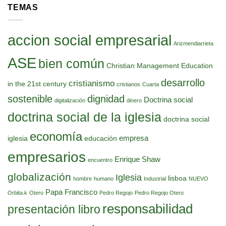
TEMAS
accion social empresarial
Arizmendiarrieta
ASE
bien común
Christian Management Education
desarrollo
cristianismo
in the 21st century
cristianos
Cuarta
sostenible
dignidad
Doctrina social
digitalización
dinero
doctrina social de la iglesia
doctrina social
economía
empresa
iglesia
educación
empresarios
Enrique Shaw
encuentro
globalización
Iglesia
lisboa
hombre
humano
Industrial
NUEVO
Papa Francisco
Orbita.k
Otero
Pedro Regojo
Pedro Regojo Otero
responsabilidad
presentación libro