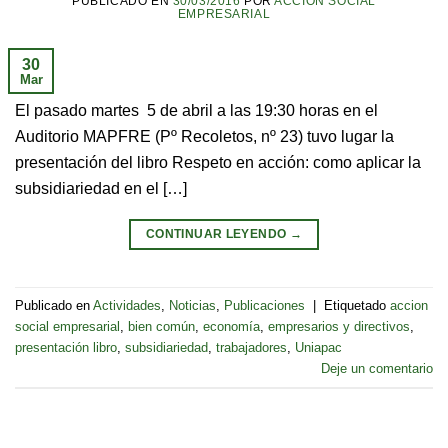
PUBLICADO EN
30/03/2016
POR
ACCIÓN SOCIAL
EMPRESARIAL
30
Mar
El pasado martes 5 de abril a las 19:30 horas en el
Auditorio MAPFRE (Pº Recoletos, nº 23) tuvo lugar la
presentación del libro Respeto en acción: como aplicar la
subsidiariedad en el […]
CONTINUAR LEYENDO
→
Publicado en
Actividades
,
Noticias
,
Publicaciones
|
Etiquetado
accion
social empresarial
,
bien común
,
economía
,
empresarios y directivos
,
presentación libro
,
subsidiariedad
,
trabajadores
,
Uniapac
Deje un comentario