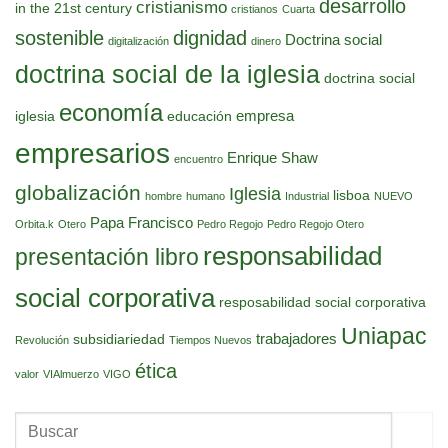
desarrollo
cristianismo
in the 21st century
cristianos
Cuarta
sostenible
dignidad
Doctrina social
digitalización
dinero
doctrina social de la iglesia
doctrina social
economía
empresa
iglesia
educación
empresarios
Enrique Shaw
encuentro
globalización
Iglesia
lisboa
hombre
humano
Industrial
NUEVO
Papa Francisco
Orbita.k
Otero
Pedro Regojo
Pedro Regojo Otero
responsabilidad
presentación libro
social corporativa
resposabilidad social corporativa
Uniapac
trabajadores
subsidiariedad
Revolución
Tiempos Nuevos
ética
valor
VIAlmuerzo
VIGO