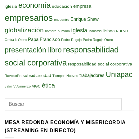
economía
empresa
iglesia
educación
empresarios
Enrique Shaw
encuentro
globalización
Iglesia
lisboa
hombre
humano
Industrial
NUEVO
Papa Francisco
Orbita.k
Otero
Pedro Regojo
Pedro Regojo Otero
responsabilidad
presentación libro
social corporativa
resposabilidad social corporativa
Uniapac
trabajadores
subsidiariedad
Revolución
Tiempos Nuevos
ética
valor
VIAlmuerzo
VIGO
MESA REDONDA ECONOMÍA Y MISERICORDIA
(STREAMING EN DIRECTO)