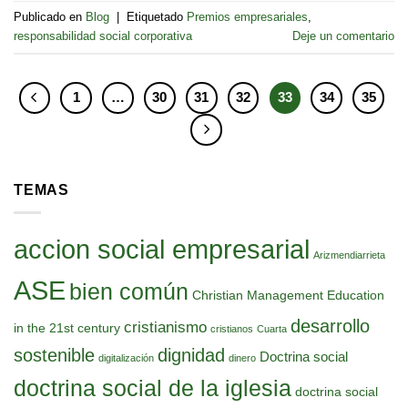
Publicado en
Blog
|
Etiquetado
Premios empresariales
,
responsabilidad social corporativa
Deje un comentario
1
…
30
31
32
33
34
35
TEMAS
accion social empresarial
Arizmendiarrieta
ASE
bien común
Christian Management Education
desarrollo
cristianismo
in the 21st century
cristianos
Cuarta
sostenible
dignidad
Doctrina social
digitalización
dinero
doctrina social de la iglesia
doctrina social