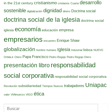
desarrollo
cristianismo
in the 21st century
cristianos
Cuarta
sostenible
dignidad
Doctrina social
digitalización
dinero
doctrina social de la iglesia
doctrina social
economía
empresa
iglesia
educación
empresarios
Enrique Shaw
encuentro
globalización
Iglesia
lisboa
hombre
humano
Industrial
NUEVO
Papa Francisco
Orbita.k
Otero
Pedro Regojo
Pedro Regojo Otero
responsabilidad
presentación libro
social corporativa
resposabilidad social corporativa
Uniapac
trabajadores
subsidiariedad
Revolución
Tiempos Nuevos
ética
valor
VIAlmuerzo
VIGO