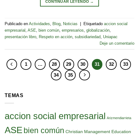
CONTINUAR LEYENDO
→
Publicado en
Actividades
,
Blog
,
Noticias
|
Etiquetado
accion social
empresarial
,
ASE
,
bien común
,
empresarios
,
globalización
,
presentación libro
,
Respeto en acción
,
subsidiariedad
,
Uniapac
Deje un comentario
1
…
28
29
30
31
32
33
34
35
TEMAS
accion social empresarial
Arizmendiarrieta
ASE
bien común
Christian Management Education