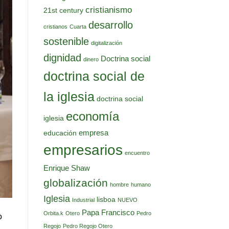
cristianismo
21st century
desarrollo
cristianos
Cuarta
sostenible
digitalización
dignidad
Doctrina social
dinero
doctrina social de
la iglesia
doctrina social
economía
iglesia
empresa
educación
empresarios
encuentro
Enrique Shaw
globalización
hombre
humano
Iglesia
lisboa
Industrial
NUEVO
Papa Francisco
Orbita.k
Otero
Pedro
o
Regojo
Pedro Regojo Otero