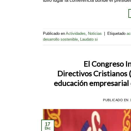
Publicado en
Actividades
,
Noticias
|
Etiquetado
ac
desarrollo sostenible
,
Laudato si
El Congreso I
Directivos Cristiano
educación empresarial c
PUBLICADO EN
17
Dic