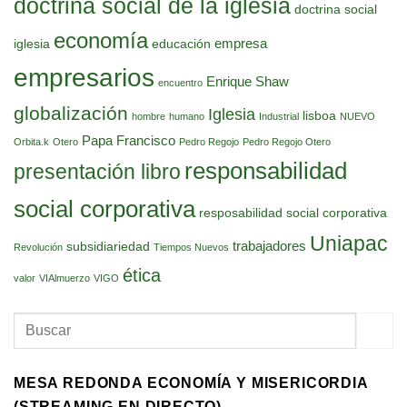
doctrina social de la iglesia
doctrina social
economía
empresa
iglesia
educación
empresarios
Enrique Shaw
encuentro
globalización
Iglesia
lisboa
hombre
humano
Industrial
NUEVO
Papa Francisco
Orbita.k
Otero
Pedro Regojo
Pedro Regojo Otero
responsabilidad
presentación libro
social corporativa
resposabilidad social corporativa
Uniapac
trabajadores
subsidiariedad
Revolución
Tiempos Nuevos
ética
valor
VIAlmuerzo
VIGO
MESA REDONDA ECONOMÍA Y MISERICORDIA
(STREAMING EN DIRECTO)