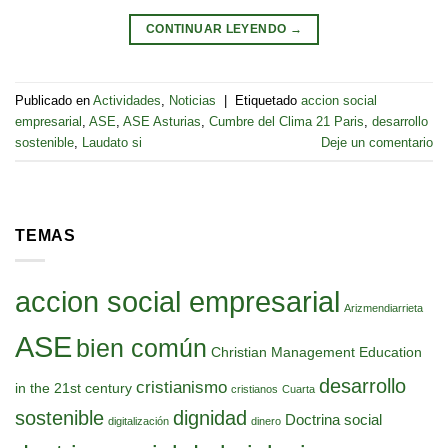
CONTINUAR LEYENDO
→
Publicado en
Actividades
,
Noticias
|
Etiquetado
accion social
empresarial
,
ASE
,
ASE Asturias
,
Cumbre del Clima 21 Paris
,
desarrollo
sostenible
,
Laudato si
Deje un comentario
TEMAS
accion social empresarial
Arizmendiarrieta
ASE
bien común
Christian Management Education
desarrollo
cristianismo
in the 21st century
cristianos
Cuarta
sostenible
dignidad
Doctrina social
digitalización
dinero