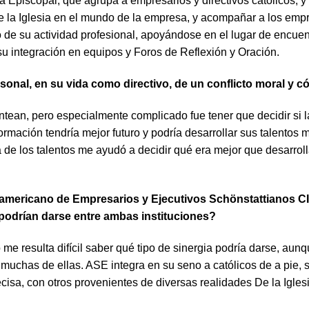
 Episcopal, que agrupa a empresarios y directivos católicos, 
e la Iglesia en el mundo de la empresa, y acompañar a los empre
o de su actividad profesional, apoyándose en el lugar de encuen
u integración en equipos y Foros de Reflexión y Oración.
onal, en su vida como directivo, de un conflicto moral y có
ntean, pero especialmente complicado fue tener que decidir si 
mación tendría mejor futuro y podría desarrollar sus talentos m
a de los talentos me ayudó a decidir qué era mejor que desarroll
oamericano de Empresarios y Ejecutivos Schönstattianos
podrían darse entre ambas instituciones?
 me resulta difícil saber qué tipo de sinergia podría darse, aun
 muchas de ellas. ASE integra en su seno a católicos de a pie, 
cisa, con otros provenientes de diversas realidades De la Iglesi