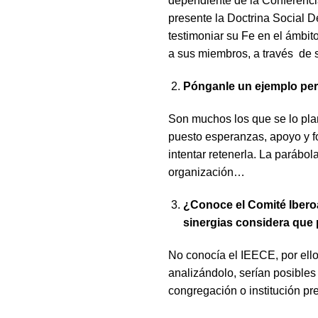
dependiente de la Conferencia
presente la Doctrina Social D
testimoniar su Fe en el ámbit
a sus miembros, a través de s
Pónganle un ejemplo pers
Son muchos los que se lo pla
puesto esperanzas, apoyo y for
intentar retenerla. La parábol
organización…
¿Conoce el Comité Iber
sinergias considera que 
No conocía el IEECE, por ello
analizándolo, serían posibles
congregación o institución pre