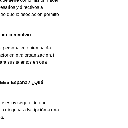
y que tiene como misión hacer
sarios y directivos a
tro que la asociación permite
mo lo resolvió.
la persona en quien había
ejor en otra organización, i
ara sus talentos en otra
 CIEES-España? ¿Qué
que estoy seguro de que,
sin ninguna adscripción a una
a.