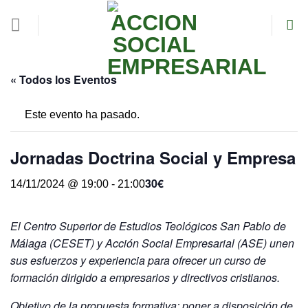
Skip
to
content
« Todos los Eventos
Este evento ha pasado.
Jornadas Doctrina Social y Empresa
30€
14/11/2024 @ 19:00
-
21:00
El Centro Superior de Estudios Teológicos San Pablo de
Málaga (CESET) y Acción Social Empresarial (ASE) unen
sus esfuerzos y experiencia para ofrecer un curso de
formación dirigido a empresarios y directivos cristianos.
Objetivo de la propuesta formativa
: poner a disposición de