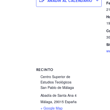
AÑADIR AL CALENDARIO
F
21
Ho
19
Co
3
Si
w
RECINTO
Centro Superior de
Estudios Teológicos
San Pablo de Málaga
Abadía de Santa Ana 4
Málaga
,
29015
España
+ Google Map