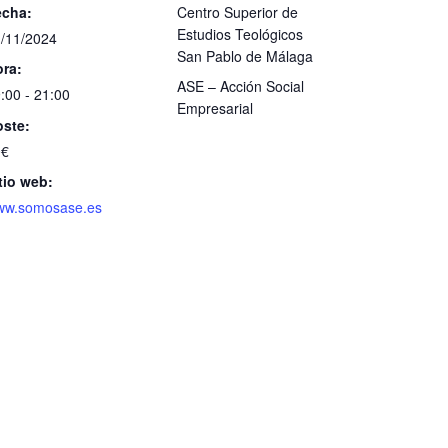
echa:
Centro Superior de
Estudios Teológicos
/11/2024
San Pablo de Málaga
ra:
ASE – Acción Social
:00 - 21:00
Empresarial
ste:
0€
tio web:
ww.somosase.es