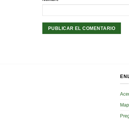
EN
Ace
Mapa
Pre