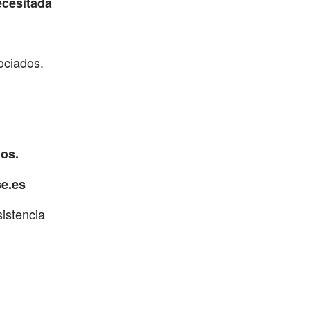
ecesitada
sociados.
ios.
e.es
istencia