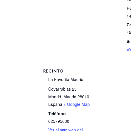
Ho
14
Co
45
Si
w
RECINTO
La Favorita Madrid
Covarrubias 25
Madrid
,
Madrid
28010
España
+ Google Map
Teléfono
625795030
Ver el sitio web del