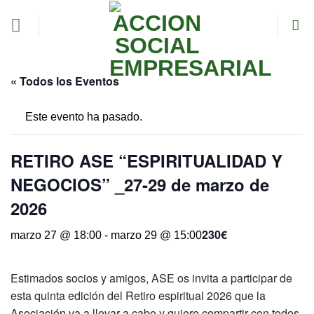
Skip
to
content
« Todos los Eventos
Este evento ha pasado.
RETIRO ASE “ESPIRITUALIDAD Y
NEGOCIOS” _27-29 de marzo de
2026
230€
marzo 27 @ 18:00
-
marzo 29 @ 15:00
Estimados socios y amigos, ASE os invita a participar de
esta quinta edición del Retiro espiritual 2026 que la
Asociación va a llevar a cabo y quiere compartir con todos