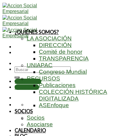
Skip
to
content
¿QUIÉNES SOMOS?
LA ASOCIACIÓN
DIRECCIÓN
Comité de honor
TRANSPARENCIA
UNIAPAC
Congreso Mundial
RECURSOS
CONTACTA
Publicaciones
hazte socio
COLECCIÓN HISTÓRICA
DIGITALIZADA
ASEnfoque
SOCIOS
Socios
Asociarse
CALENDARIO